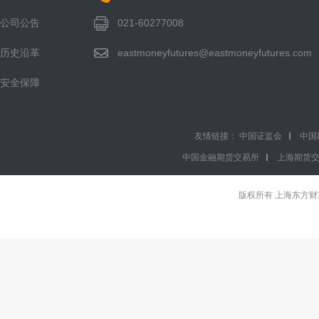
公司公告
021-60277008
历史沿革
eastmoneyfutures@eastmoneyfutures.com
安全保障
友情链接：
中国证监会
中国
中国金融期货交易所
上海期货
版权所有 上海东方